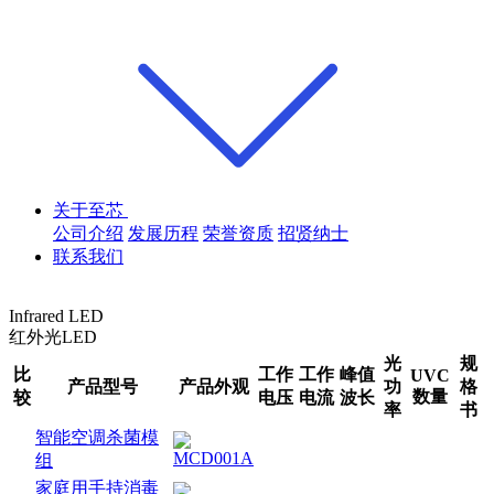
关于至芯
公司介绍
发展历程
荣誉资质
招贤纳士
联系我们
Infrared LED
红外光LED
光
规
比
工作
工作
峰值
UVC
产品型号
产品外观
功
格
数量
较
电压
电流
波长
率
书
智能空调杀菌模
组
家庭用手持消毒