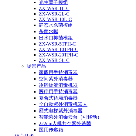
光生离子模组
ZX-WSR-1L-C
ZX-WSR-2L-C
ZX-WSR-10L-C
静态水杀菌模组
杀菌水嘴
出水口抑菌模组
ZX-WSR-5TPH-C
ZX-WSR-10TPH-C
ZX-WSR-20TPH-C
ZX-WSR-5L-C
场景产品
家庭用手持消毒器
空间紫外消毒器
冷链物流消毒机器
医疗用手持消毒器
复合式轿厢消毒器
全自动紫外消毒机器人
厢式电梯紫外消毒器
智能紫外消毒云台（可移动）
222nm人机共存紫外杀菌
医用传递箱