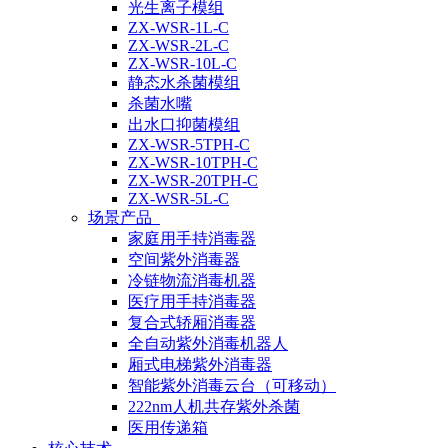
光生离子模组
ZX-WSR-1L-C
ZX-WSR-2L-C
ZX-WSR-10L-C
静态水杀菌模组
杀菌水嘴
出水口抑菌模组
ZX-WSR-5TPH-C
ZX-WSR-10TPH-C
ZX-WSR-20TPH-C
ZX-WSR-5L-C
场景产品
家庭用手持消毒器
空间紫外消毒器
冷链物流消毒机器
医疗用手持消毒器
复合式轿厢消毒器
全自动紫外消毒机器人
厢式电梯紫外消毒器
智能紫外消毒云台（可移动）
222nm人机共存紫外杀菌
医用传递箱