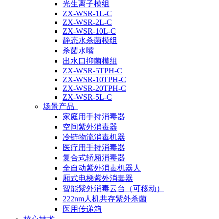
光生离子模组
ZX-WSR-1L-C
ZX-WSR-2L-C
ZX-WSR-10L-C
静态水杀菌模组
杀菌水嘴
出水口抑菌模组
ZX-WSR-5TPH-C
ZX-WSR-10TPH-C
ZX-WSR-20TPH-C
ZX-WSR-5L-C
场景产品
家庭用手持消毒器
空间紫外消毒器
冷链物流消毒机器
医疗用手持消毒器
复合式轿厢消毒器
全自动紫外消毒机器人
厢式电梯紫外消毒器
智能紫外消毒云台（可移动）
222nm人机共存紫外杀菌
医用传递箱