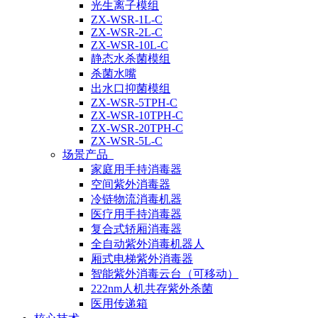
光生离子模组
ZX-WSR-1L-C
ZX-WSR-2L-C
ZX-WSR-10L-C
静态水杀菌模组
杀菌水嘴
出水口抑菌模组
ZX-WSR-5TPH-C
ZX-WSR-10TPH-C
ZX-WSR-20TPH-C
ZX-WSR-5L-C
场景产品
家庭用手持消毒器
空间紫外消毒器
冷链物流消毒机器
医疗用手持消毒器
复合式轿厢消毒器
全自动紫外消毒机器人
厢式电梯紫外消毒器
智能紫外消毒云台（可移动）
222nm人机共存紫外杀菌
医用传递箱