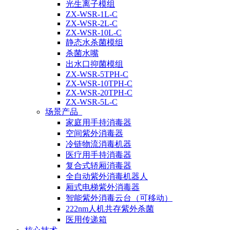
光生离子模组
ZX-WSR-1L-C
ZX-WSR-2L-C
ZX-WSR-10L-C
静态水杀菌模组
杀菌水嘴
出水口抑菌模组
ZX-WSR-5TPH-C
ZX-WSR-10TPH-C
ZX-WSR-20TPH-C
ZX-WSR-5L-C
场景产品
家庭用手持消毒器
空间紫外消毒器
冷链物流消毒机器
医疗用手持消毒器
复合式轿厢消毒器
全自动紫外消毒机器人
厢式电梯紫外消毒器
智能紫外消毒云台（可移动）
222nm人机共存紫外杀菌
医用传递箱